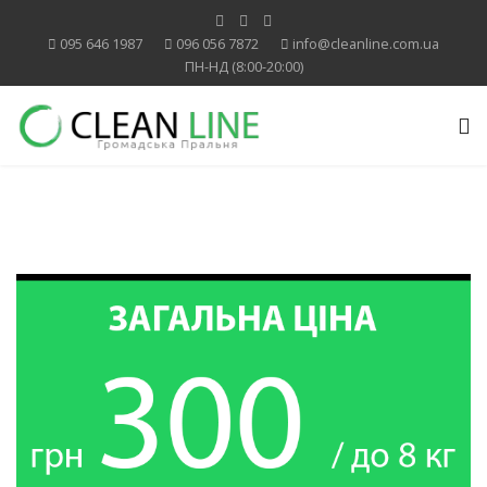
095 646 1987
096 056 7872
info@cleanline.com.ua
ПН-НД (8:00-20:00)