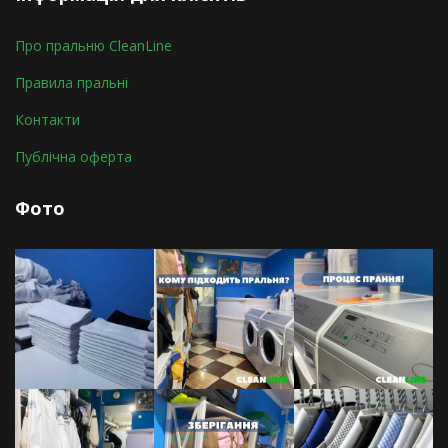
Про пральню СleanLine
Правила пральні
Контакти
Публічна оферта
Фото