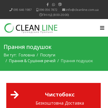
095 646 1987
096 056 7872
info@cleanline.com.ua
ПН-НД (8:00-20:00)
Прання подушок
Ви тут:
Головна
Послуги
Прання & Cушіння речей
Прання подушок
Чистобокс
Безкоштовна Доставка