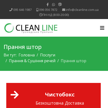
095 646 1987
096 056 7872
info@cleanline.com.ua
ПН-НД (8:00-20:00)
Прання штор
Ви тут:
Головна
Послуги
Прання & Cушіння речей
Прання штор
Чистобокс
Безкоштовна Доставка