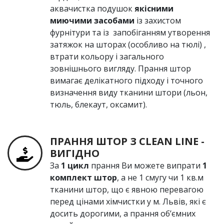
аквачистка подушок
якісними
миючими засобами
із захистом
фурнітури та із запобіганням утворення
затяжок на шторах (особливо на тюлі) ,
втрати кольору і загального
зовнішнього вигляду. Прання штор
вимагає делікатного підходу і точного
визначення виду
тканини штори (льон,
тюль, блекаут, оксамит).
ПРАННЯ ШТОР З СLEAN LINE -
ВИГІДНО
За
1 цикл
прання Ви можете випрати
1
комплект штор
, а не 1 смугу чи 1 кв.м
тканини штор, що є явною перевагою
перед цінами хімчистки у м. Львів, які є
досить дорогими, а прання об’ємних