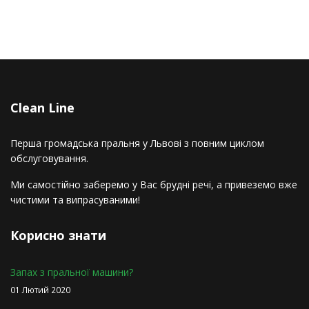
відповідальності за вицвілі речі,плями, що
залишились, втрачені ґудзики чи фурнітуру та
інші подібні дефекти.
Сlean Line
Перша громадська пральня у Львові з повним циклом
обслуговування.
Ми самостійно заберемо у Вас брудні речі, а привеземо вже
чистими та випрасуваними!
Корисно знати
Запах з пральної машини?
01 Лютий 2020