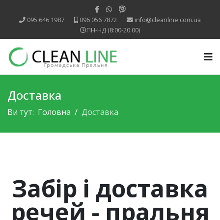
095 646 1987
096 056 7872
info@cleanline.com.ua
ПН-НД (8:00-20:00)
Доставка
Ви тут:
Головна
Доставка
Забір і доставка
речей - пральня