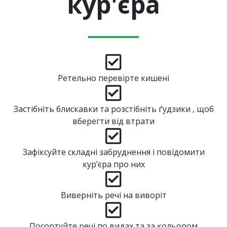
кур'єра
Ретельно перевірте кишені
Застібніть блискавки та розстібніть ґудзики , щоб
вберегти від втрати
Зафіксуйте складні забруднення і повідомити
кур’єра про них
Виверніть речі на виворіт
Посортуйте речі по видах та за кольором